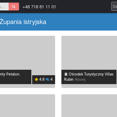
+48 718 81 11 01
Żupania istryjska
nty Petalon
,
Ośrodek Turystyczny Villas
4.8
4
Rubin
, Rovinj