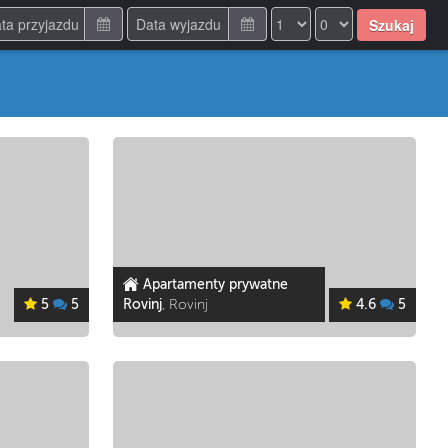
Szukaj
Apartamenty prywatne
5
5
Rovinj
, Rovinj
4.6
5