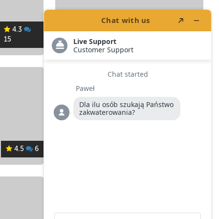
4.3
15
Hotel Monte Mulini
, Rovinj
5
4
Bungalowy Kanegra
,
4.5
4.5
6
Umag
11