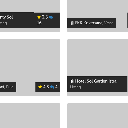
nty Sol
3.6
Umag
16
FKK Koversada
, Vrsar
Hotel Sol Garden Istra
,
oni
, Pula
4.3
4
Umag