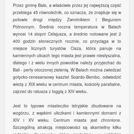
Przez gminę Bale, a właściwie przez jej najwęższą część
przebiega 45 równoleżnik, co oznacza, że znajduje się w
połowie drogi między Zwrotnikiem i Biegunem
Północnym. Średnia roczna temperatura w Balach
wynosi 14 stopni Celsjusza, a średnio notowane jest 2
400 godzin słonecznych rocznie, co przyciąga w to
miejsce licznych turystów. Cisza, która panuje na
kamiennych ulicach tego miasta jest prawie niesłyszalna,
dlatego i z wielu innych powodów należy przyjechać do
Bali - perły otoczonej zielenią. W Balach można zwiedzać
gotycko-renesansowy kasztel Soardo-Bembo, odwiedzić
wieżę z XIX wieku w centrum miasta, kościoły parafialne,
zajrzeć do ratusza z loggią z XIV wieku.
Jest to typowe miasteczko istryjskie zbudowane na
wzgórzu, z wąskimi uliczkami i kamiennymi domami z
XIV i XV wieku. Centrum miasta jest chronione.
Szczególną atrakcją miejscowości są skamieliny kilku