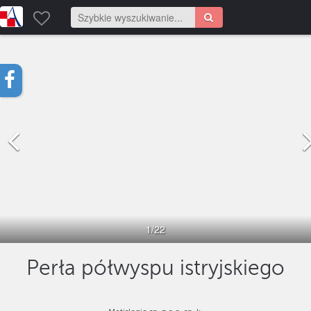
1
/22
Perła półwyspu istryjskiego