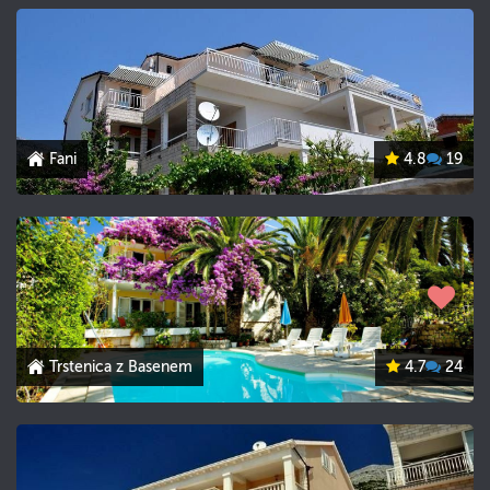
Fani
4.8
19
Trstenica z Basenem
4.7
24