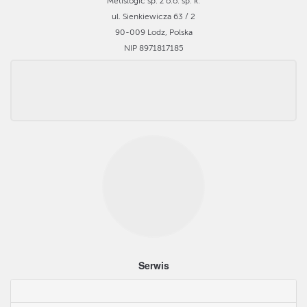
Metislogic sp. z o.o. sp. k.
ul. Sienkiewicza 63 / 2
90-009 Lodz, Polska
NIP 8971817185
Serwis