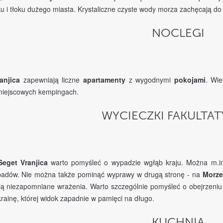
u i tłoku dużego miasta. Krystaliczne czyste wody morza zachęcają do 
NOCLEGI
anjica
zapewniają liczne
apartamenty
z wygodnymi
pokojami
. Wie
iejscowych kempingach.
WYCIECZKI FAKULTA
Seget Vranjica
warto pomyśleć o wypadzie wgłąb kraju. Można m.i
adów. Nie można także pominąć wyprawy w drugą stronę - na
Morze
ią niezapomniane wrażenia. Warto szczególnie pomyśleć o obejrzeni
rainę, której widok zapadnie w pamięci na długo.
KUCHNIA