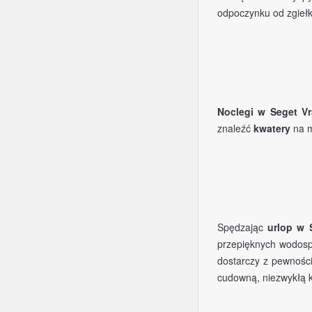
odpoczynku od zgiełk
Noclegi w Seget Vr
znaleźć
kwatery
na m
Spędzając
urlop w 
przepięknych wodosp
dostarczy z pewnośc
cudowną, niezwykłą k