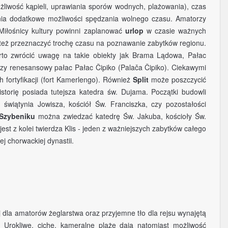
liwość kąpieli, uprawiania sporów wodnych, plażowania), czas
wnia dodatkowe możliwości spędzania wolnego czasu. Amatorzy
 Miłośnicy kultury powinni zaplanować
urlop
w czasie ważnych
 też przeznaczyć trochę czasu na poznawanie zabytków regionu.
rto zwrócić uwagę na takie obiekty jak Brama Lądowa, Pałac
czy renesansowy pałac Pałac Čipiko (Palača Čipiko). Ciekawymi
fortyfikacji (fort Kamerlengo). Również
Split
może poszczycić
storię posiada tutejsza katedra św. Dujama. Początki budowli
świątynia Jowisza, kościół Św. Franciszka, czy pozostałości
Szybeniku
można zwiedzać katedrę Św. Jakuba, kościoły Św.
est z kolei twierdza Klis - jeden z ważniejszych zabytków całego
ej chorwackiej dynastii.
aj dla amatorów żeglarstwa oraz przyjemne tło dla rejsu wynajętą
. Urokliwe, ciche, kameralne plaże dają natomiast możliwość