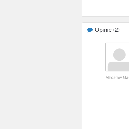
Opinie (
2
)
Mirosław Ga