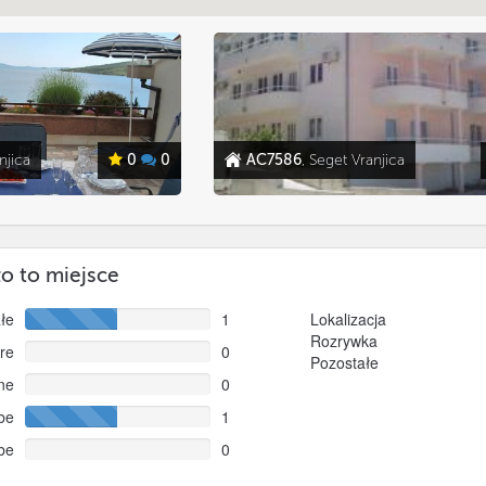
njica
0
0
AC7586
, Seget Vranjica
o to miejsce
łe
1
Lokalizacja
Rozrywka
re
0
Pozostałe
ne
0
be
1
be
0