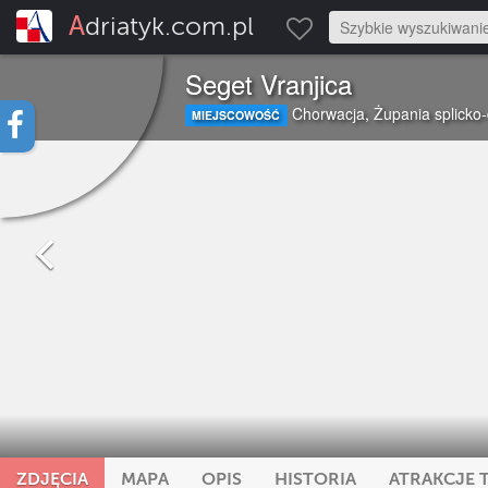
Adriatyk.com.pl
Seget Vranjica
Chorwacja
,
Żupania splicko
MIEJSCOWOŚĆ
ZDJĘCIA
MAPA
OPIS
HISTORIA
ATRAKCJE 