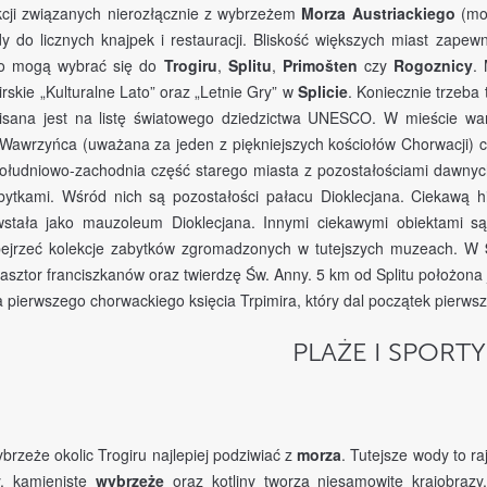
kcji związanych nierozłącznie z wybrzeżem
Morza Austriackiego
(moż
 do licznych knajpek i restauracji. Bliskość większych miast zape
ło mogą wybrać się do
Trogiru
,
Splitu
,
Primošten
czy
Rogoznicy
.
girskie „Kulturalne Lato” oraz „Letnie Gry” w
Splicie
. Koniecznie trzeba
isana jest na listę światowego dziedzictwa UNESCO. W mieście wa
. Wawrzyńca (uważana za jeden z piękniejszych kościołów Chorwacji) 
ołudniowo-zachodnia część starego miasta z pozostałościami dawnych 
bytkami. Wśród nich są pozostałości pałacu Dioklecjana. Ciekawą hi
wstała jako mauzoleum Dioklecjana. Innymi ciekawymi obiektami są 
bejrzeć kolekcje zabytków zgromadzonych w tutejszych muzeach. W
lasztor franciszkanów oraz twierdzę Św. Anny. 5 km od Splitu położona j
ba pierwszego chorwackiego księcia Trpimira, który dal początek pierwsz
PLAŻE I SPORTY
brzeże okolic Trogiru najlepiej podziwiać z
morza
. Tutejsze wody to r
y, kamieniste
wybrzeże
oraz kotliny tworzą niesamowite krajobrazy