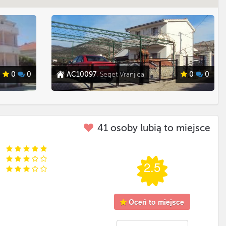
0
0
AC10097
, Seget Vranjica
0
0
41
osoby lubią to miejsce
2.5
Oceń to miejsce