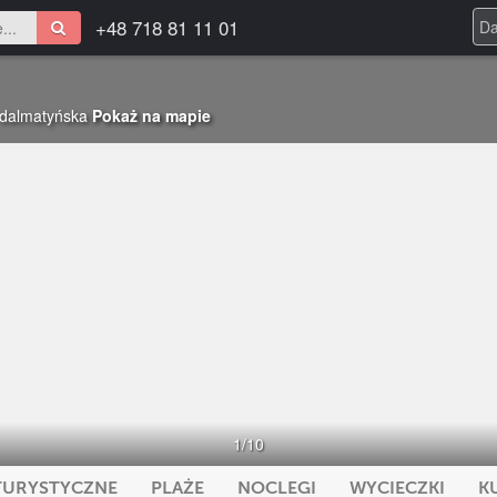
+48 718 81 11 01
-dalmatyńska
Pokaż na mapie
1
/10
TURYSTYCZNE
PLAŻE
NOCLEGI
WYCIECZKI
K