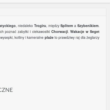
atyckiego
, niedaleko
Trogiru
, między
Splitem
a
Szybenikiem
.
h poznać zabytki i ciekawostki
Chorwacji
.
Wakacje w Seget
wysepki, kotliny i kameralne
plaże
to prawdziwy raj dla żeglarzy
CZNE