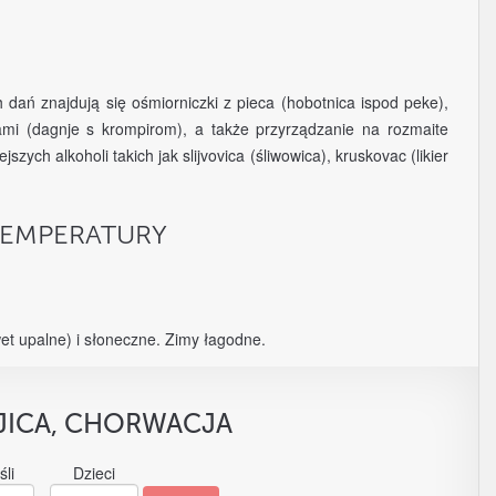
 dań znajdują się ośmiorniczki z pieca (hobotnica ispod peke),
akami (dagnje s krompirom), a także przyrządzanie na rozmaite
ych alkoholi takich jak slijvovica (śliwowica), kruskovac (likier
TEMPERATURY
et upalne) i słoneczne. Zimy łagodne.
JICA, CHORWACJA
śli
Dzieci