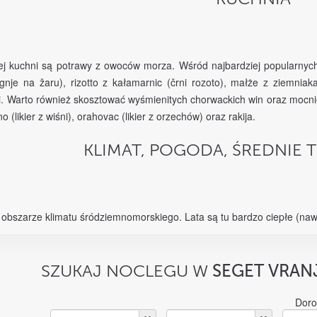
zej kuchni są potrawy z owoców morza. Wśród najbardziej popularnych
ignje na žaru), rizotto z kałamarnic (črni rozoto), małże z ziemni
i. Warto również skosztować wyśmienitych chorwackich win oraz mocniejsz
 (likier z wiśni), orahovac (likier z orzechów) oraz rakija.
KLIMAT, POGODA, ŚREDNIE 
w obszarze klimatu śródziemnomorskiego. Lata są tu bardzo ciepłe (naw
SZUKAJ NOCLEGU W
SEGET VRAN
Doro