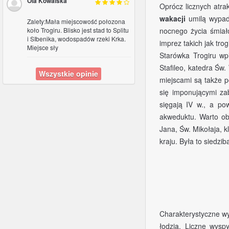
Ola Kowalska
Oprócz licznych atra
wakacji
umilą wypady
Zalety:Mała miejscowość połozona
koło Trogiru. Blisko jest stad to Splitu
nocnego życia śmia
i SIbenika, wodospadów rzeki Krka.
imprez takich jak tro
Miejsce sły
Starówka Trogiru wp
Stafileo, katedra Św
Wszystkie opinie
miejscami są także p
się imponującymi za
sięgają IV w., a po
akweduktu. Warto o
Jana, Św. Mikołaja, k
kraju. Była to siedzi
Charakterystyczne wy
łodzią. Liczne wysp