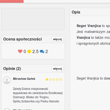
Opis
0
2.5
2
Seget Vranjica
to sp
Jest malowniczym za
Vranjica
to także moż
Ocena społeczności
więcej
i spragnionych słońca
Opinie (2)
więcej
Seget Vranjica to da
Mirosław Gałek
Zalety:Dobra miejscowość
wypadowa do zwiedzania Środkowej
Dalmacji. Blisko do Trogiru,
Splitu,Szibenika czy Parku Narodo