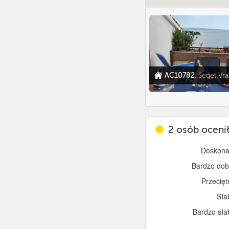
AC10782
, Seget Vra
2
osób ocenił
Doskona
Bardzo dob
Przecięt
Sła
Bardzo sła