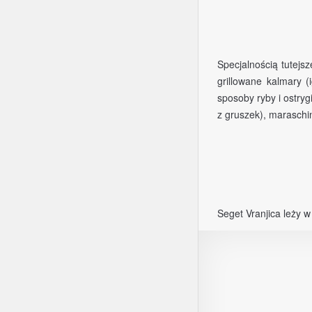
Specjalnością tutejs
grillowane kalmary (
sposoby ryby i ostryg
z gruszek), maraschino
Seget Vranjica leży 