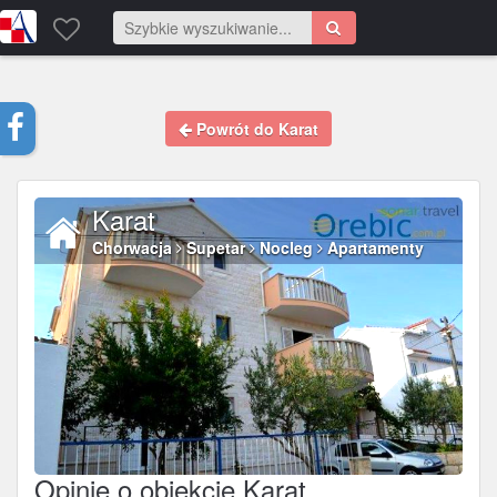
Powrót do Karat
Karat
Chorwacja
Supetar
Nocleg
Apartamenty
Opinie o obiekcie
Karat