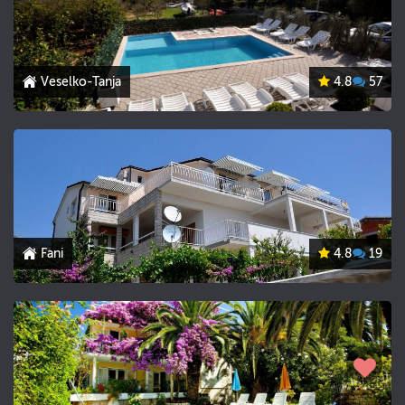
Veselko-Tanja
4.8
57
Fani
4.8
19