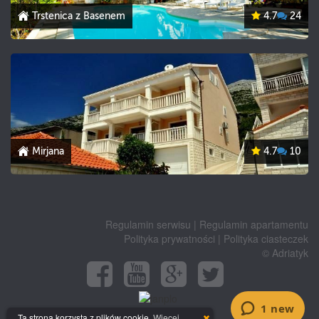
Trstenica z Basenem
4.7
24
Mirjana
4.7
10
Regulamin serwisu
|
Regulamin apartamentu
Polityka prywatności
|
Polityka ciasteczek
© Adriatyk
Ta strona korzysta z plików cookie.
Więcej