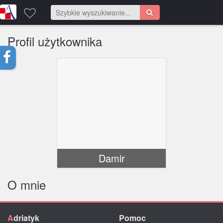
Profil użytkownika
Damir
O mnie
A
driatyk
Pomoc