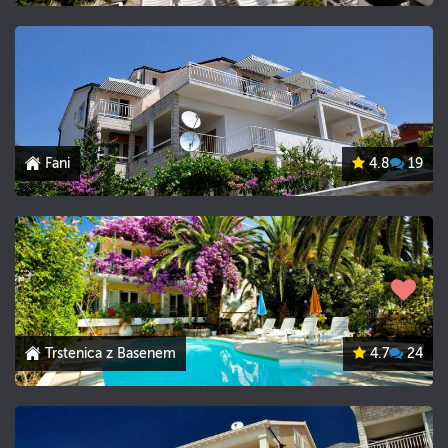
Fani
4.8
19
Trstenica z Basenem
4.7
24