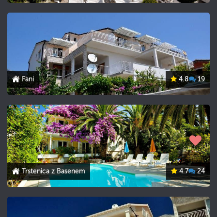
Fani
4.8
19
Trstenica z Basenem
4.7
24