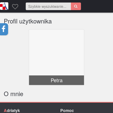
Profil użytkownika
Petra
O mnie
A
driatyk
Pomoc