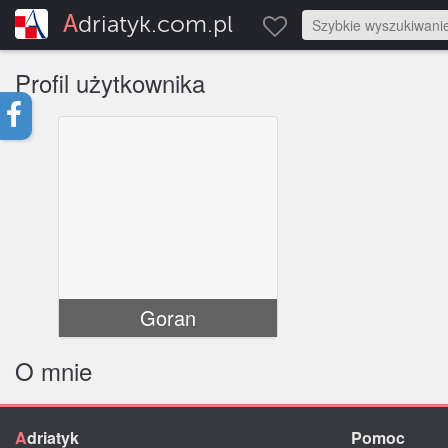
Adriatyk.com.pl
Profil użytkownika
Goran
O mnie
A
driatyk
Pomoc