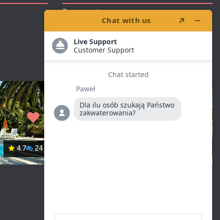
Zaproponuj
4.7
24
Mirjana
4.7
10
Regulamin serwisu
|
Regulamin apartamentu
Polityka prywatności
|
Polityka ciasteczek
© Adriatyk