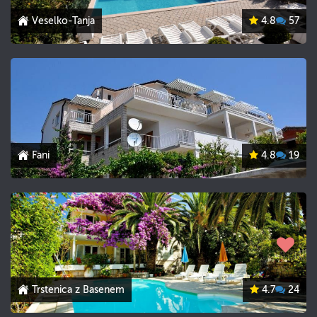
Veselko-Tanja
4.8
57
Fani
4.8
19
Trstenica z Basenem
4.7
24