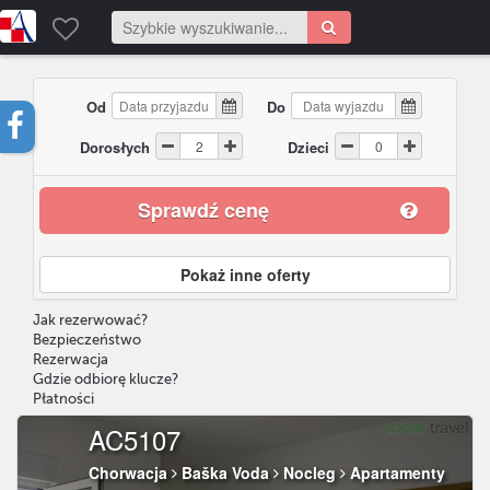
Od
Do
Dorosłych
Dzieci
Sprawdź cenę
Pokaż inne oferty
Jak rezerwować?
Bezpieczeństwo
Rezerwacja
Gdzie odbiorę klucze?
Płatności
AC5107
Chorwacja
Baška Voda
Nocleg
Apartamenty