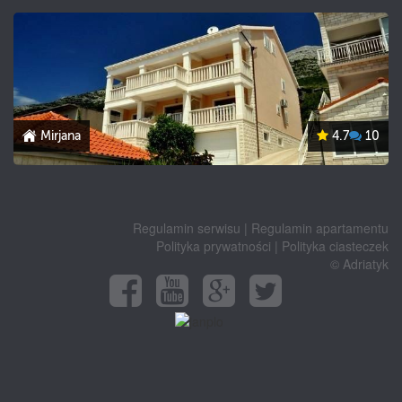
Mirjana
4.7
10
Regulamin serwisu
|
Regulamin apartamentu
Polityka prywatności
|
Polityka ciasteczek
© Adriatyk