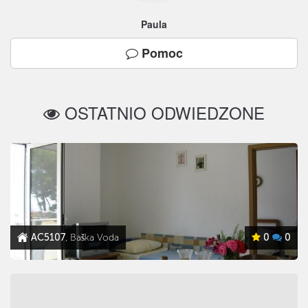
Paula
Pomoc
OSTATNIO ODWIEDZONE
AC5107
, Baška Voda
0
0