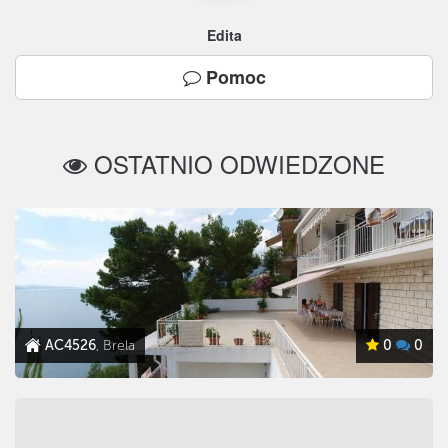
Edita
Pomoc
OSTATNIO ODWIEDZONE
AC4526
, Brela
0
0