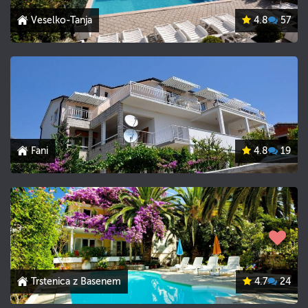
Veselko-Tanja
4.8
57
Fani
4.8
19
Trstenica z Basenem
4.7
24