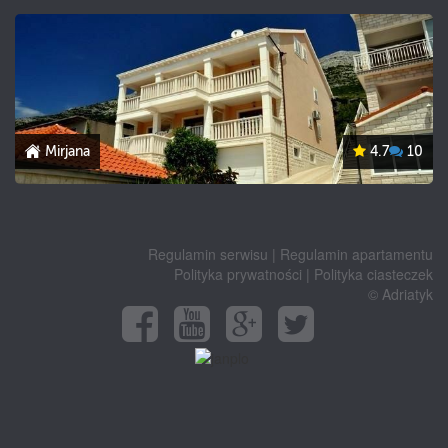
Mirjana
4.7
10
Regulamin serwisu
|
Regulamin apartamentu
Polityka prywatności
|
Polityka ciasteczek
© Adriatyk