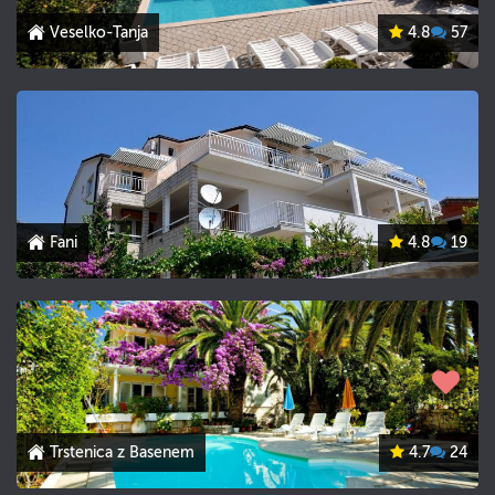
Veselko-Tanja
4.8
57
Fani
4.8
19
Trstenica z Basenem
4.7
24