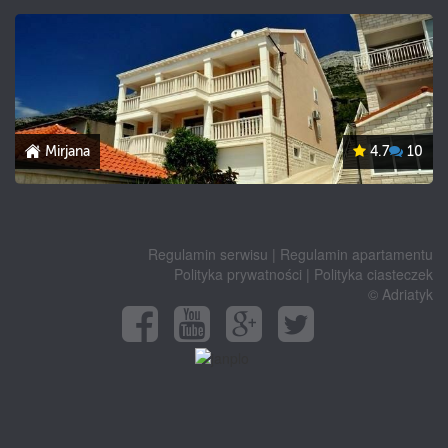
Mirjana
4.7
10
Regulamin serwisu
|
Regulamin apartamentu
Polityka prywatności
|
Polityka ciasteczek
© Adriatyk