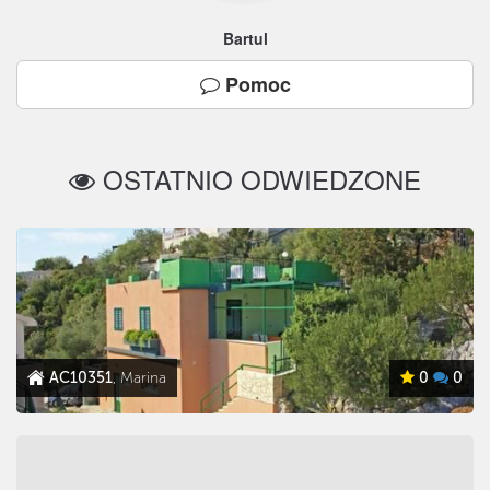
Bartul
Pomoc
OSTATNIO ODWIEDZONE
AC10351
, Marina
0
0