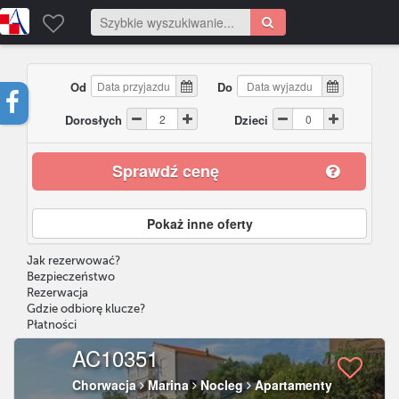
Od
Do
Dorosłych
Dzieci
Sprawdź cenę
Pokaż inne oferty
Jak rezerwować?
Bezpieczeństwo
Rezerwacja
Gdzie odbiorę klucze?
Płatności
AC10351
Chorwacja
Marina
Nocleg
Apartamenty