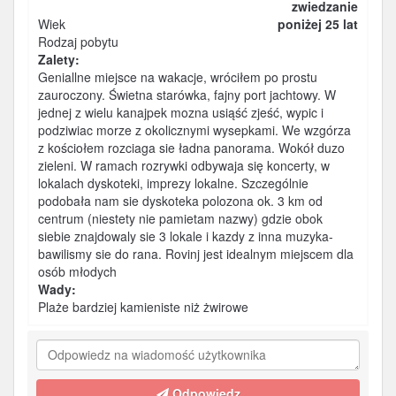
zwiedzanie
Wiek
poniżej 25 lat
Rodzaj pobytu
Zalety:
Geniallne miejsce na wakacje, wróciłem po prostu
zauroczony. Świetna starówka, fajny port jachtowy. W
jednej z wielu kanajpek mozna usiąść zjeść, wypic i
podziwiac morze z okolicznymi wysepkami. We wzgórza
z kościołem rozciaga sie ładna panorama. Wokół duzo
zieleni. W ramach rozrywki odbywaja się koncerty, w
lokalach dyskoteki, imprezy lokalne. Szczególnie
podobała nam sie dyskoteka polozona ok. 3 km od
centrum (niestety nie pamietam nazwy) gdzie obok
siebie znajdowaly sie 3 lokale i kazdy z inna muzyka-
bawilismy sie do rana. Rovinj jest idealnym miejscem dla
osób młodych
Wady:
Plaże bardziej kamieniste niż żwirowe
Odpowiedz