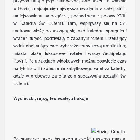
przypominają o jego historycznej świetności. To właśnie
w Rovinj znajduje się największa świątynia w całej Istrii -
umiejscowiona na wzgórzu, pochodząca z połowy XVIII
w. Katedra Św. Eufemii. Tam, wspiąwszy się na 57-
metrową wieżę wznoszącą się nad katedrą, spragnieni
wrażeń turyści podziwiają z zapartym tchem urzekający
widok obejmujący całe wybrzeże, zabytkową architekturę
miasta, plaże, luksusowe
hotele
i wyspy Archipelagu
Rovinj. Po atrakcjach widokowych można poświęcić czas
na łyk historii i zwiedzenie zabytkowego wnętrza katedry,
gdzie w grobowcu za ołtarzem spoczywają szczątki św.
Eufemii.
Wycieczki, rejsy, festiwale, atrakcje
Po spacerze przez historyczną część naszego miasta,