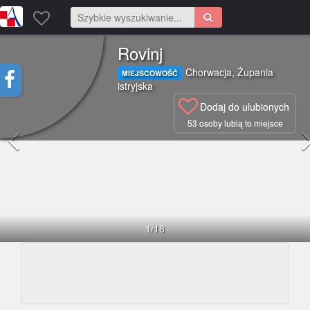
Rovinj
Chorwacja
,
Żupania
MIEJSCOWOŚĆ
istryjska
Dodaj do ulubionych
53
osoby lubią to miejsce
1
/18
0
4.8
25