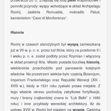
przekracza 20°C. Znajdują się tutaj
parki
krajobrazowe i
pomniki przyrody: wyspy wchodzące w skład Archipelagu
Rovinj, Jaskinia Romualda, mokradło Palud,
kamieniołom ”Cave di Monfiorenzo”.
Historia
Rovinj w czasach starożytnych był
wyspą
zamieszkaną
już w VII w. p. n. e. przez lud Ilirów, który na przełomie II i
I wieku p. n. e. został podbity przez Rzymian i włączony
w skład prowincji Iliria. Miasto posiada burzliwą
historię
,
wielokrotnie przechodziło pod panowanie kolejnych
władców. Na przestrzeni wieków było częścią Bizancjum,
Imperium Frankońskiego oraz Republiki Wenecji (XIII -
XVIII w.), kiedy w 1531 roku zyskało prawa miejskie. Z
tego właśnie okresu pochodzą zabytkowe fortyfikacje,
mury i bramy (najbardziej znana to ”Łuk Balbi” z 1680
roku) i inne przykłady weneckiej architektury. Aż do
połowy XVIII w. Rovinj był miastem na
wyspie
. Cieśnina