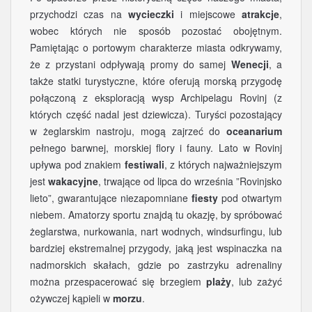
przychodzi czas na
wycieczki
i miejscowe
atrakcje
,
wobec których nie sposób pozostać obojętnym.
Pamiętając o portowym charakterze miasta odkrywamy,
że z przystani odpływają promy do samej
Wenecji
, a
także statki turystyczne, które oferują morską przygodę
połączoną z eksploracją wysp Archipelagu Rovinj (z
których część nadal jest dziewicza). Turyści pozostający
w żeglarskim nastroju, mogą zajrzeć do
oceanarium
pełnego barwnej, morskiej flory i fauny. Lato w Rovinj
upływa pod znakiem
festiwali
, z których najważniejszym
jest
wakacyjne
, trwające od lipca do września ”Rovinjsko
lieto”, gwarantujące niezapomniane
fiesty
pod otwartym
niebem. Amatorzy sportu znajdą tu okazję, by spróbować
żeglarstwa, nurkowania, nart wodnych, windsurfingu, lub
bardziej ekstremalnej przygody, jaką jest wspinaczka na
nadmorskich skałach, gdzie po zastrzyku adrenaliny
można przespacerować się brzegiem
plaży
, lub zażyć
ożywczej kąpieli w
morzu
.