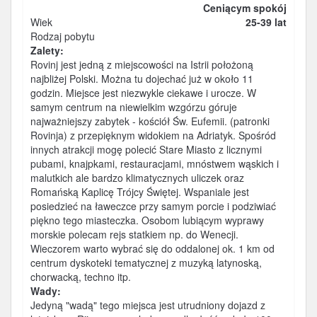
Ceniącym spokój
Wiek
25-39 lat
Rodzaj pobytu
Zalety:
Rovinj jest jedną z miejscowości na Istrii położoną
najbliżej Polski. Można tu dojechać już w około 11
godzin. Miejsce jest niezwykle ciekawe i urocze. W
samym centrum na niewielkim wzgórzu góruje
najważniejszy zabytek - kościół Św. Eufemii. (patronki
Rovinja) z przepięknym widokiem na Adriatyk. Spośród
innych atrakcji mogę polecić Stare Miasto z licznymi
pubami, knajpkami, restauracjami, mnóstwem wąskich i
malutkich ale bardzo klimatycznych uliczek oraz
Romańską Kaplicę Trójcy Świętej. Wspaniale jest
posiedzieć na ławeczce przy samym porcie i podziwiać
piękno tego miasteczka. Osobom lubiącym wyprawy
morskie polecam rejs statkiem np. do Wenecji.
Wieczorem warto wybrać się do oddalonej ok. 1 km od
centrum dyskoteki tematycznej z muzyką latynoską,
chorwacką, techno itp.
Wady:
Jedyną "wadą" tego miejsca jest utrudniony dojazd z