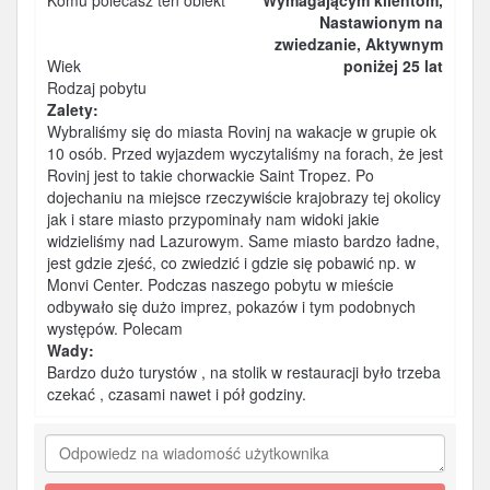
Komu polecasz ten obiekt
Wymagającym klientom,
Nastawionym na
zwiedzanie, Aktywnym
Wiek
poniżej 25 lat
Rodzaj pobytu
Zalety:
Wybraliśmy się do miasta Rovinj na wakacje w grupie ok
10 osób. Przed wyjazdem wyczytaliśmy na forach, że jest
Rovinj jest to takie chorwackie Saint Tropez. Po
dojechaniu na miejsce rzeczywiście krajobrazy tej okolicy
jak i stare miasto przypominały nam widoki jakie
widzieliśmy nad Lazurowym. Same miasto bardzo ładne,
jest gdzie zjeść, co zwiedzić i gdzie się pobawić np. w
Monvi Center. Podczas naszego pobytu w mieście
odbywało się dużo imprez, pokazów i tym podobnych
występów. Polecam
Wady:
Bardzo dużo turystów , na stolik w restauracji było trzeba
czekać , czasami nawet i pół godziny.