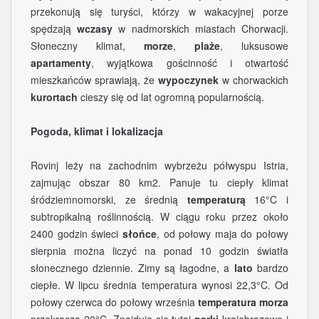
przekonują się turyści, którzy w wakacyjnej porze
spędzają
wczasy
w nadmorskich miastach Chorwacji.
Słoneczny klimat,
morze
,
plaże
, luksusowe
apartamenty
, wyjątkowa gościnność i otwartość
mieszkańców sprawiają, że
wypoczynek
w chorwackich
kurortach
cieszy się od lat ogromną popularnością.
Pogoda, klimat i lokalizacja
Rovinj leży na zachodnim wybrzeżu półwyspu Istria,
zajmując obszar 80 km2. Panuje tu ciepły klimat
śródziemnomorski, ze średnią
temperaturą
16°C i
subtropikalną roślinnością. W ciągu roku przez około
2400 godzin świeci
słońce
, od połowy maja do połowy
sierpnia można liczyć na ponad 10 godzin światła
słonecznego dziennie. Zimy są łagodne, a
lato
bardzo
ciepłe. W lipcu średnia temperatura wynosi 22,3°C. Od
połowy czerwca do połowy września
temperatura morza