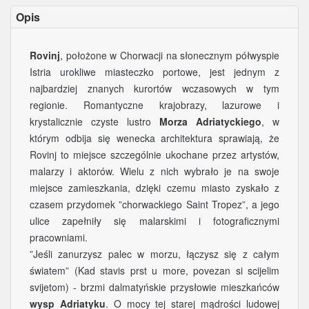
Opis
Rovinj
, położone w Chorwacji na słonecznym półwyspie
Istria urokliwe miasteczko portowe, jest jednym z
najbardziej znanych kurortów wczasowych w tym
regionie. Romantyczne krajobrazy, lazurowe i
krystalicznie czyste lustro
Morza Adriatyckiego
, w
którym odbija się wenecka architektura sprawiają, że
Rovinj to miejsce szczególnie ukochane przez artystów,
malarzy i aktorów. Wielu z nich wybrało je na swoje
miejsce zamieszkania, dzięki czemu miasto zyskało z
czasem przydomek ”chorwackiego Saint Tropez”, a jego
ulice zapełniły się malarskimi i fotograficznymi
pracowniami.
”Jeśli zanurzysz palec w morzu, łączysz się z całym
światem” (Kad stavis prst u more, povezan si scijelim
svijetom) - brzmi dalmatyńskie przysłowie mieszkańców
wysp Adriatyku
. O mocy tej starej mądrości ludowej