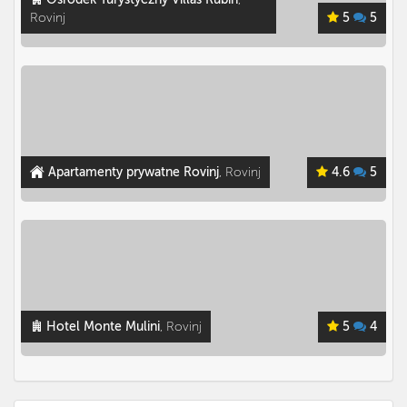
Rovinj
5
5
Apartamenty prywatne Rovinj
, Rovinj
4.6
5
Hotel Monte Mulini
, Rovinj
5
4