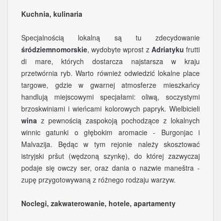
Kuchnia, kulinaria
Specjalnością lokalną są tu zdecydowanie
śródziemnomorskie
, wydobyte wprost z
Adriatyku
frutti
di mare, których dostarcza najstarsza w kraju
przetwórnia ryb. Warto również odwiedzić lokalne place
targowe, gdzie w gwarnej atmosferze mieszkańcy
handlują miejscowymi specjałami: oliwą, soczystymi
brzoskwiniami i wieńcami kolorowych papryk. Wielbicieli
wina
z pewnością zaspokoją pochodzące z lokalnych
winnic gatunki o głębokim aromacie - Burgonjac i
Malvazija. Będąc w tym rejonie należy skosztować
istryjski pršut (wędzoną szynkę), do której zazwyczaj
podaje się owczy ser, oraz dania o nazwie maneštra -
zupę przygotowywaną z różnego rodzaju warzyw.
Noclegi, zakwaterowanie, hotele, apartamenty