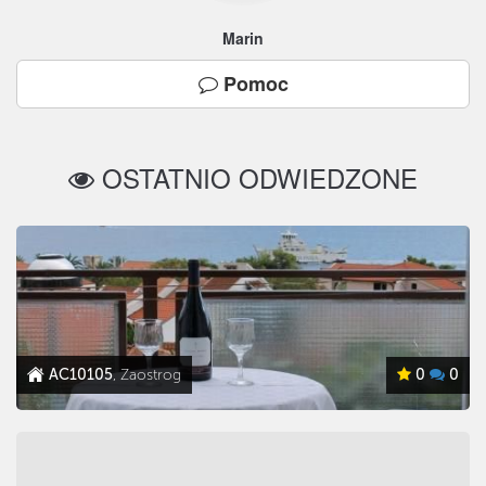
Marin
Pomoc
OSTATNIO ODWIEDZONE
AC10105
, Zaostrog
0
0