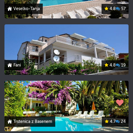
Veselko-Tanja
4.8
57
Fani
4.8
19
Trstenica z Basenem
4.7
24