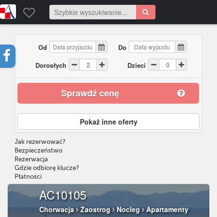
Od
Do
Dorosłych
Dzieci
Sprawdź cenę
Pokaż inne oferty
Jak rezerwować?
Bezpieczeństwo
Rezerwacja
Gdzie odbiorę klucze?
Płatności
AC10105
Chorwacja
Zaostrog
Nocleg
Apartamenty