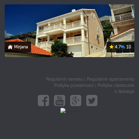
Mirjana
4.7
10
Regulamin serwisu
|
Regulamin apartamentu
Polityka prywatności
|
Polityka ciasteczek
© Adriatyk