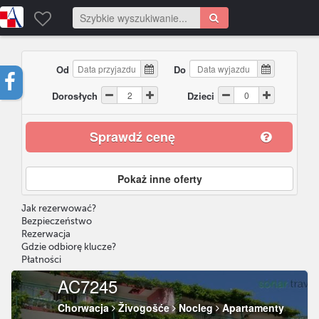
Od
Do
Dorosłych
Dzieci
Sprawdź cenę
Pokaż inne oferty
Jak rezerwować?
Bezpieczeństwo
Rezerwacja
Gdzie odbiorę klucze?
Płatności
AC7245
Chorwacja
Živogošće
Nocleg
Apartamenty