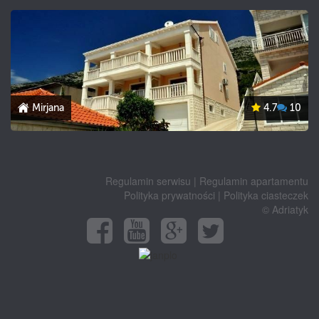
Mirjana
4.7
10
Regulamin serwisu
|
Regulamin apartamentu
Polityka prywatności
|
Polityka ciasteczek
© Adriatyk