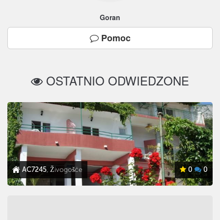
Goran
Pomoc
OSTATNIO ODWIEDZONE
AC7245
, Živogošće
0
0