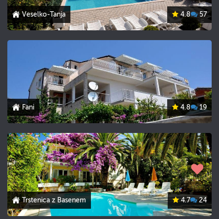
Veselko-Tanja
4.8
57
Fani
4.8
19
Trstenica z Basenem
4.7
24