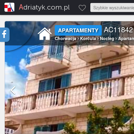
Adriatyk.com.pl
AC11842
APARTAMENTY
Chorwacja
Korčula
Nocleg
Aparta