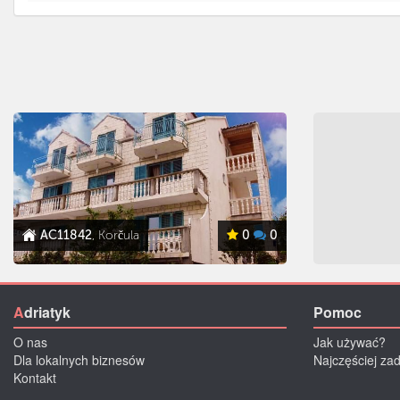
AC11842
, Korčula
0
0
A
driatyk
Pomoc
O nas
Jak używać?
Dla lokalnych biznesów
Najczęściej za
Kontakt