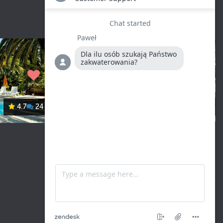
4.7
24
Mirjana
4.7
10
Regulamin serwisu
|
Regulamin apartamentu
Polityka prywatności
|
Polityka ciasteczek
© Adriatyk