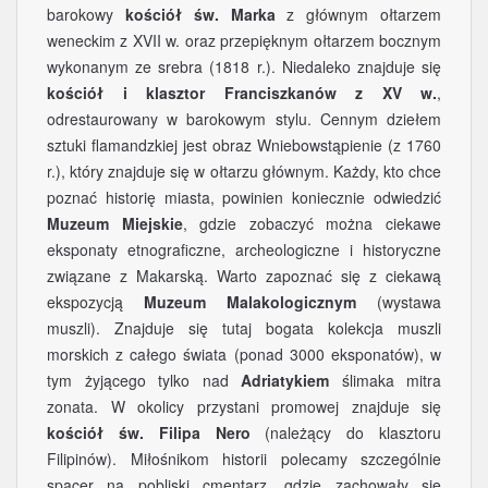
barokowy
kościół św. Marka
z głównym ołtarzem
weneckim z XVII w. oraz przepięknym ołtarzem bocznym
wykonanym ze srebra (1818 r.). Niedaleko znajduje się
kościół i klasztor Franciszkanów z XV w.
,
odrestaurowany w barokowym stylu. Cennym dziełem
sztuki flamandzkiej jest obraz Wniebowstąpienie (z 1760
r.), który znajduje się w ołtarzu głównym. Każdy, kto chce
poznać historię miasta, powinien koniecznie odwiedzić
Muzeum Miejskie
, gdzie zobaczyć można ciekawe
eksponaty etnograficzne, archeologiczne i historyczne
związane z Makarską. Warto zapoznać się z ciekawą
ekspozycją
Muzeum Malakologicznym
(wystawa
muszli). Znajduje się tutaj bogata kolekcja muszli
morskich z całego świata (ponad 3000 eksponatów), w
tym żyjącego tylko nad
Adriatykiem
ślimaka mitra
zonata. W okolicy przystani promowej znajduje się
kościół św. Filipa Nero
(należący do klasztoru
Filipinów). Miłośnikom historii polecamy szczególnie
spacer na pobliski cmentarz, gdzie zachowały się