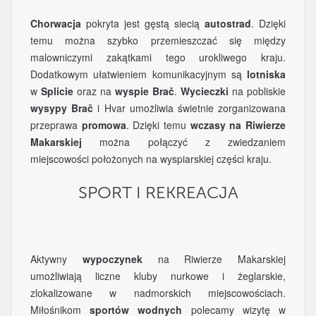
Chorwacja
pokryta jest gęstą siecią
autostrad
. Dzięki
temu można szybko przemieszczać się między
malowniczymi zakątkami tego urokliwego kraju.
Dodatkowym ułatwieniem komunikacyjnym są
lotniska
w
Splicie
oraz na
wyspie Brač
.
Wycieczki
na pobliskie
wysypy Brač
i Hvar umożliwia świetnie zorganizowana
przeprawa
promowa
. Dzięki temu
wczasy na Riwierze
Makarskiej
można połączyć z zwiedzaniem
miejscowości położonych na wyspiarskiej części kraju.
SPORT I REKREACJA
Aktywny
wypoczynek
na Riwierze Makarskiej
umożliwiają liczne kluby nurkowe i żeglarskie,
zlokalizowane w nadmorskich miejscowościach.
Miłośnikom
sportów wodnych
polecamy wizytę w