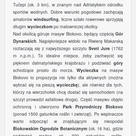
Tučepi (ok. 3 km), w znanym nad Adriatykiem ośrodku
sportów wodnych. Dobre warunki pogodowe zachęcają
amatorów
windsurfing
, liczne szlaki rowerowe sprzyjają
długim
wycieczkom
po malowniczej okolicy.
Nad okolicą góruje masyw Biokovo, będący częścią
Gór
Dynarskich
. Najpiękniejsze widoki na Riwierę Makarską
roztaczają się z najwyższego szczytu
Sveti Jure
(1762
m n.p.m.). To idealne miejsce, żeby zachwycić się
pięknem dalmatyńskiego krajobrazu i podziwiać
góry
schodzące prosto do morza.
Wycieczka
na masyw
Biokovo to propozycja nie tylko dla aktywnych (można
wybrać się na pieszą
wycieczkę
), ale również dla tych,
którzy na wierzchołek chcą dostać się samochodem (na
szczyt prowadzi asfaltowa droga). Część masywu objęto
ochronną i utworzono
Park Przyrodniczy Biokovo
(ponad 1500 gatunków roślin i zwierząt). Po wspinaczce
warto odpocząć w znajdującym się nieopodal
Biokowskim Ogrodzie Botanicznym
(ok. 16 ha), gdzie
podziwiać można ok. 300 gatunków roślin,