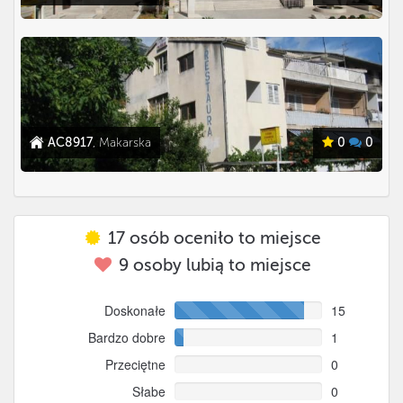
AC8917
, Makarska
0
0
17
osób oceniło to miejsce
9
osoby lubią to miejsce
Doskonałe
15
Bardzo dobre
1
Przeciętne
0
Słabe
0