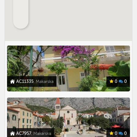
AC11335
, Makarska
0
0
AC7957
, Makarska
0
0