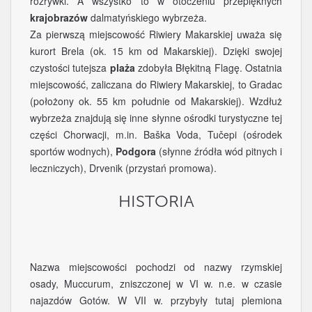
rozrywki. A wszystko to w otoczeniu przepięknych
krajobrazów
dalmatyńskiego wybrzeża.
Za pierwszą miejscowość Riwiery Makarskiej uważa się
kurort Brela (ok. 15 km od Makarskiej). Dzięki swojej
czystości tutejsza
plaża
zdobyła Błękitną Flagę. Ostatnia
miejscowość, zaliczana do Riwiery Makarskiej, to Gradac
(położony ok. 55 km południe od Makarskiej). Wzdłuż
wybrzeża znajdują się inne słynne ośrodki turystyczne tej
części Chorwacji, m.in. Baška Voda, Tučepi (ośrodek
sportów wodnych),
Podgora
(słynne źródła wód pitnych i
leczniczych), Drvenik (przystań promowa).
HISTORIA
Nazwa miejscowości pochodzi od nazwy rzymskiej
osady, Muccurum, zniszczonej w VI w. n.e. w czasie
najazdów Gotów. W VII w. przybyły tutaj plemiona