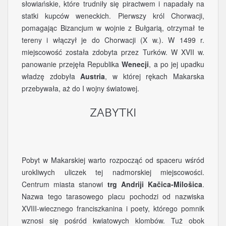
słowiańskie, które trudniły się piractwem i napadały na
statki kupców weneckich. Pierwszy król Chorwacji,
pomagając Bizancjum w wojnie z Bułgarią, otrzymał te
tereny i włączył je do Chorwacji (X w.). W 1499 r.
miejscowość została zdobyta przez Turków. W XVII w.
panowanie przejęła Republika
Wenecji
, a po jej upadku
władzę zdobyła
Austria
, w której rękach Makarska
przebywała, aż do I wojny światowej.
ZABYTKI
Pobyt w Makarskiej warto rozpocząć od spaceru wśród
urokliwych uliczek tej nadmorskiej miejscowości.
Centrum miasta stanowi
trg Andriji Kačica-Milošica
.
Nazwa tego tarasowego placu pochodzi od nazwiska
XVIII-wiecznego franciszkanina i poety, którego pomnik
wznosi się pośród kwiatowych klombów. Tuż obok