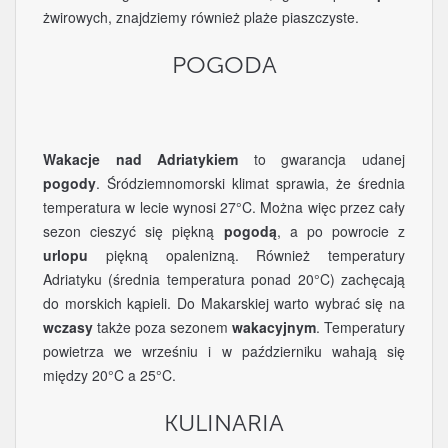
żwirowych, znajdziemy również plaże piaszczyste.
POGODA
Wakacje nad Adriatykiem
to gwarancja udanej
pogody
. Śródziemnomorski klimat sprawia, że średnia
temperatura w lecie wynosi 27°C. Można więc przez cały
sezon cieszyć się piękną
pogodą
, a po powrocie z
urlopu
piękną opalenizną. Również temperatury
Adriatyku (średnia temperatura ponad 20°C) zachęcają
do morskich kąpieli. Do Makarskiej warto wybrać się na
wczasy
także poza sezonem
wakacyjnym
. Temperatury
powietrza we wrześniu i w październiku wahają się
między 20°C a 25°C.
KULINARIA