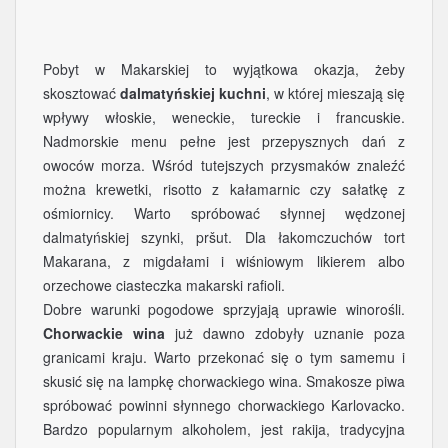
Pobyt w Makarskiej to wyjątkowa okazja, żeby
skosztować
dalmatyńskiej kuchni
, w której mieszają się
wpływy włoskie, weneckie, tureckie i francuskie.
Nadmorskie menu pełne jest przepysznych dań z
owoców morza. Wśród tutejszych przysmaków znaleźć
można krewetki, risotto z kałamarnic czy sałatkę z
ośmiornicy. Warto spróbować słynnej wędzonej
dalmatyńskiej szynki, pršut. Dla łakomczuchów tort
Makarana, z migdałami i wiśniowym likierem albo
orzechowe ciasteczka makarski rafioli.
Dobre warunki pogodowe sprzyjają uprawie winorośli.
Chorwackie wina
już dawno zdobyły uznanie poza
granicami kraju. Warto przekonać się o tym samemu i
skusić się na lampkę chorwackiego wina. Smakosze piwa
spróbować powinni słynnego chorwackiego Karlovacko.
Bardzo popularnym alkoholem, jest rakija, tradycyjna