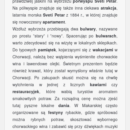
prawdziwej jaskini na wybrzeżu
półwyspu Sveti Petar
.
Na półwyspie znajduje się także inna ciekawa
atrakcja
,
latarnia morska
Sveti Petar
z 1884 r., w której znajduje
się nowoczesny
apartament
.
Wzdłuż wybrzeża przebiegają dwa
bulwary
, nazywane
po prostu ”stary” i ”nowy”. Spacerując po
bulwarach
,
warto zdecydować się na wizytę w lokalnych sklepikach.
Do typowych
pamiątek
, kojarzącymi się z
wakacjami
w
Chorwacji, należą bez wątpienia wyśmienite chorwackie
wina i lawendowe olejki. Świetnym prezentem będzie
również krawat, który został wymyślony właśnie tutaj w
Chorwacji. Po zakupach skusić można się na chwilę
wytchnienia w jednej z licznych
kawiarni
czy
restauracyjek
, które wabią turystów aromatem
smakowitych potraw. Za rozsądną cenę można zjeść
tutaj pyszne lokalne
dania
. W Makarskiej często
organizowane są
festyny
rybackie, gdzie spróbować
można rybnych potraw, skosztować wybornego
chorwackiego wina i zabawić się przy dźwiękach muzyki