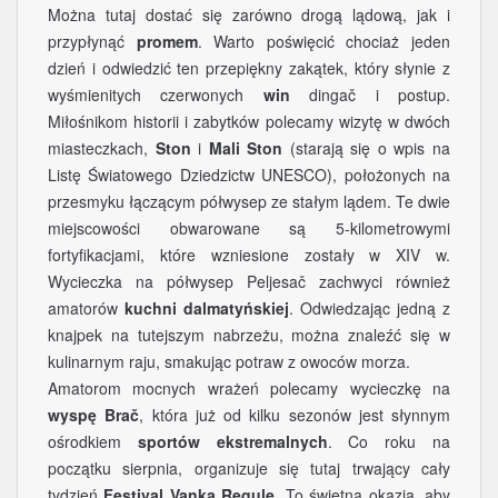
Można tutaj dostać się zarówno drogą lądową, jak i
przypłynąć
promem
. Warto poświęcić chociaż jeden
dzień i odwiedzić ten przepiękny zakątek, który słynie z
wyśmienitych czerwonych
win
dingač i postup.
Miłośnikom historii i zabytków polecamy wizytę w dwóch
miasteczkach,
Ston
i
Mali Ston
(starają się o wpis na
Listę Światowego Dziedzictw UNESCO), położonych na
przesmyku łączącym półwysep ze stałym lądem. Te dwie
miejscowości obwarowane są 5-kilometrowymi
fortyfikacjami, które wzniesione zostały w XIV w.
Wycieczka na półwysep Peljesač zachwyci również
amatorów
kuchni dalmatyńskiej
. Odwiedzając jedną z
knajpek na tutejszym nabrzeżu, można znaleźć się w
kulinarnym raju, smakując potraw z owoców morza.
Amatorom mocnych wrażeń polecamy wycieczkę na
wyspę Brač
, która już od kilku sezonów jest słynnym
ośrodkiem
sportów ekstremalnych
. Co roku na
początku sierpnia, organizuje się tutaj trwający cały
tydzień
Festival Vanka Regule
. To świetna okazja, aby