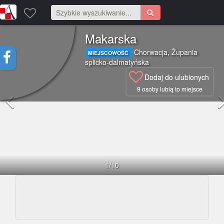
Makarska
Chorwacja
,
Żupania
MIEJSCOWOŚĆ
splicko-dalmatyńska
Dodaj do ulubionych
9
osoby lubią to miejsce
1
/10
0
4.7
17