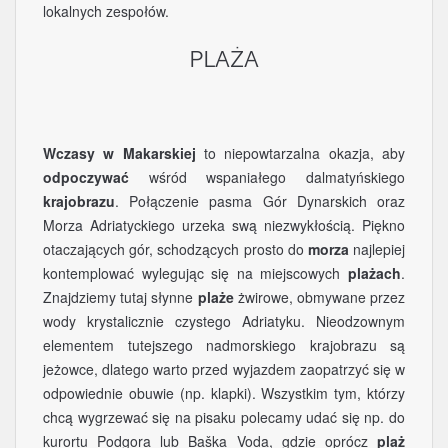
lokalnych zespołów.
PLAŻA
Wczasy w Makarskiej
to niepowtarzalna okazja, aby
odpoczywać
wśród wspaniałego dalmatyńskiego
krajobrazu
. Połączenie pasma Gór Dynarskich oraz
Morza Adriatyckiego urzeka swą niezwykłością. Piękno
otaczających gór, schodzących prosto do
morza
najlepiej
kontemplować wylegując się na miejscowych
plażach
.
Znajdziemy tutaj słynne
plaże
żwirowe, obmywane przez
wody krystalicznie czystego Adriatyku. Nieodzownym
elementem tutejszego nadmorskiego krajobrazu są
jeżowce, dlatego warto przed wyjazdem zaopatrzyć się w
odpowiednie obuwie (np. klapki). Wszystkim tym, którzy
chcą wygrzewać się na pisaku polecamy udać się np. do
kurortu Podgora lub Baška Voda, gdzie oprócz
plaż