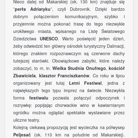
Nieco dalej od Makarskiej (ok. 130 km) znajduje się
”
perła Adriatyku
”, czyli Dubrovnik. Dzięki bardzo
dobrym połączeniom komunikacyjnym, szybko i
przyjemnie można pokonać trasę do tego niezwykle
urokliwego miasta, wpisanego na Listę Światowego
Dziedzictwa
UNESCO
. Warto poświęcić jeden dzień,
żeby odwiedzić ten główny ośrodek turystyczny Dalmacji,
którego znakiem rozpoznawczym są czerwone dachy
tutejszej starówki. Obowiązkowe zabytki, które należy
zobaczyć, to m. in.
Wielka Studnia Onufrego
,
kościół
Zbawiciela
,
klasztor Franciszkanów
. Co roku w lipcu
organizowany jest tutaj
Letni Festiwal
, jedna z
największych tego typu imprez na świecie. Niezwykła
forma
festiwalu
pozwala połączyć odpoczynek i
rozrywkę: popijając chorwackie wino w kawiarnianym
ogródku można oglądać spektakle wystawiane przez
uliczne teatry.
Kolejną ciekawą propozycją jest wycieczka na półwysep
Peljesač
(ok. 110 km na południe od Makarskiej).