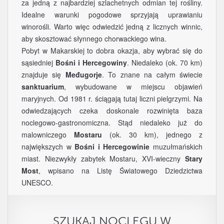
za jedną z najbardziej szlachetnych odmian tej rośliny.
Idealne warunki pogodowe sprzyjają uprawianiu
winorośli. Warto więc odwiedzić jedną z licznych winnic,
aby skosztować słynnego chorwackiego wina.
Pobyt w Makarskiej to dobra okazja, aby wybrać się do
sąsiedniej
Bośni i Hercegowiny
. Niedaleko (ok. 70 km)
znajduje się
Međugorje
. To znane na całym świecie
sanktuarium
, wybudowane w miejscu objawień
maryjnych. Od 1981 r. ściągają tutaj liczni pielgrzymi. Na
odwiedzających czeka doskonale rozwinięta baza
noclegowo-gastronomiczna. Stąd niedaleko już do
malowniczego
Mostaru
(ok. 30 km), jednego z
największych w
Bośni i Hercegowinie
muzułmańskich
miast. Niezwykły zabytek Mostaru, XVI-wieczny
Stary
Most
, wpisano na Listę Światowego Dziedzictwa
UNESCO.
SZUKAJ NOCLEGU W