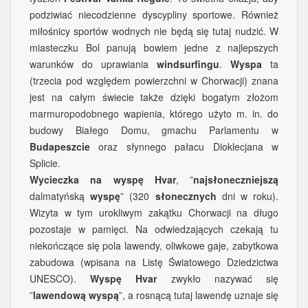
podziwiać niecodzienne dyscypliny sportowe. Również
miłośnicy sportów wodnych nie będą się tutaj nudzić. W
miasteczku Bol panują bowiem jedne z najlepszych
warunków do uprawiania
windsurfingu
.
Wyspa
ta
(trzecia pod względem powierzchni w Chorwacji) znana
jest na całym świecie także dzięki bogatym złożom
marmuropodobnego wapienia, którego użyto m. in. do
budowy Białego Domu, gmachu Parlamentu w
Budapeszcie
oraz słynnego pałacu Dioklecjana w
Splicie.
Wycieczka na wyspę Hvar
, ”
najsłoneczniejszą
dalmatyńską
wyspę
” (320
słonecznych
dni w roku).
Wizyta w tym urokliwym zakątku Chorwacji na długo
pozostaje w pamięci. Na odwiedzających czekają tu
niekończące się pola lawendy, oliwkowe gaje, zabytkowa
zabudowa (wpisana na Listę Światowego Dziedzictwa
UNESCO).
Wyspę Hvar
zwykło nazywać się
”
lawendową wyspą
”, a rosnącą tutaj lawendę uznaje się