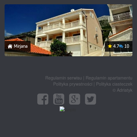
Mirjana
4.7
10
Regulamin serwisu
|
Regulamin apartamentu
Polityka prywatności
|
Polityka ciasteczek
© Adriatyk