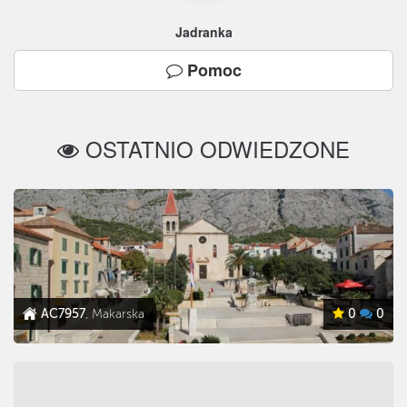
Jadranka
Pomoc
OSTATNIO ODWIEDZONE
AC7957
, Makarska
0
0