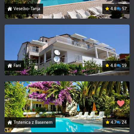
Veselko-Tanja
4.8
57
Fani
4.8
19
Trstenica z Basenem
4.7
24