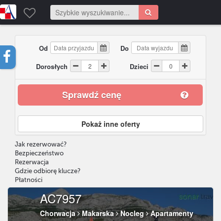
Od
Do
Dorosłych
Dzieci
Sprawdź cenę
Pokaż inne oferty
Jak rezerwować?
Bezpieczeństwo
Rezerwacja
Gdzie odbiorę klucze?
Płatności
AC7957
Chorwacja
Makarska
Nocleg
Apartamenty