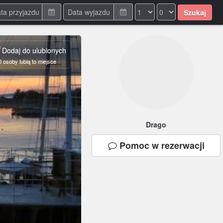
Szukaj
Dodaj do ulubionych
0
osoby lubią to miejsce
Drago
Pomoc
w rezerwacji