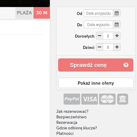
PLAŻA
30 M
Od
Do
Dorosłych
Dzieci
Sprawdź cenę
Pokaż inne oferty
Jak rezerwować?
Bezpieczeństwo
Rezerwacja
Gdzie odbiorę klucze?
Płatności