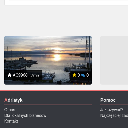
AC9968
, Omiš
0
0
A
driatyk
Pomoc
O nas
Jak używać?
Dla lokalnych biznesów
Najczęściej za
Kontakt