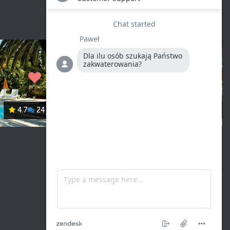
4.7
24
Mirjana
4.7
10
Regulamin serwisu
|
Regulamin apartamentu
Polityka prywatności
|
Polityka ciasteczek
© Adriatyk