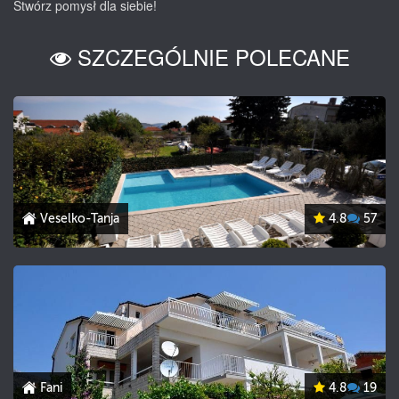
Stwórz pomysł dla siebie!
SZCZEGÓLNIE POLECANE
Veselko-Tanja
4.8
57
Fani
4.8
19