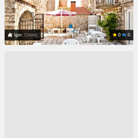
Igor
, Orebić
0
0