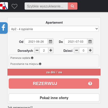
Apartament
Od
Do
Dorosłych
Dzieci
Pierwsza wpłata
Pozostanie na miejscu
za
dni /
os
REZERWUJ
Pokaż inne oferty
Jak rezerwować?