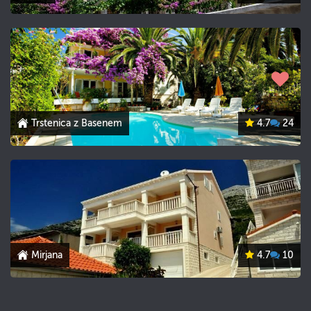
Trstenica z Basenem
4.7
24
Mirjana
4.7
10