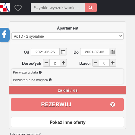
Apartament
Od
Do
Dorosłych
Dzieci
Pierwsza wpłata
Pozostanie na miejscu
za
dni /
os
REZERWUJ
Pokaż inne oferty
Jak rezerwować?