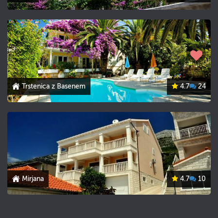
Trstenica z Basenem
4.7
24
Mirjana
4.7
10