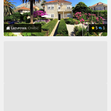
Lazurowa
, Orebić
5
1