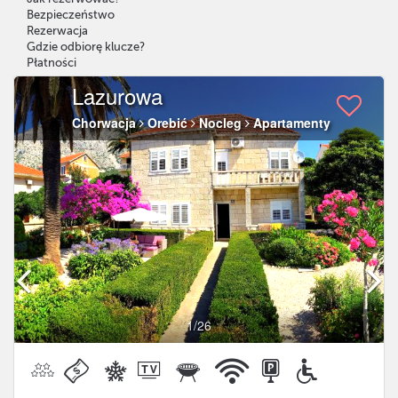
Bezpieczeństwo
Rezerwacja
Gdzie odbiorę klucze?
Płatności
Lazurowa
Chorwacja
Orebić
Nocleg
Apartamenty
1
/26