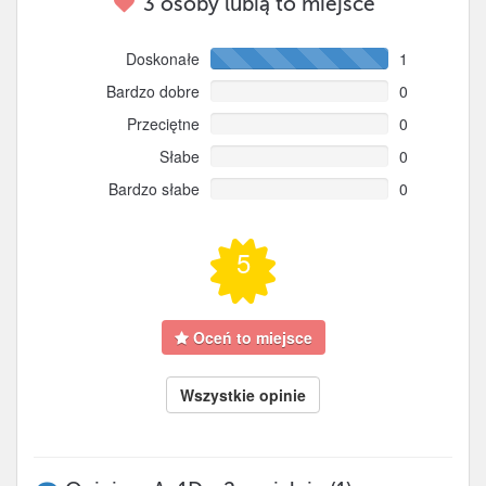
3
osoby lubią to miejsce
Doskonałe
1
Bardzo dobre
0
Przeciętne
0
Słabe
0
Bardzo słabe
0
5
Oceń to miejsce
Wszystkie opinie