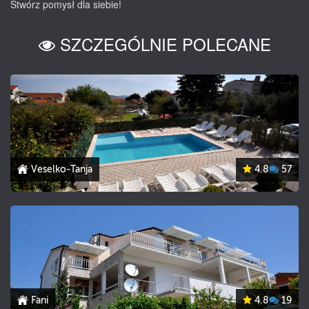
Stwórz pomysł dla siebie!
SZCZEGÓLNIE POLECANE
Veselko-Tanja
4.8
57
Fani
4.8
19