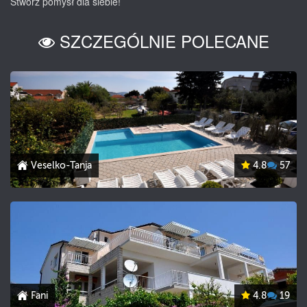
Stwórz pomysł dla siebie!
SZCZEGÓLNIE POLECANE
Veselko-Tanja
4.8
57
Fani
4.8
19