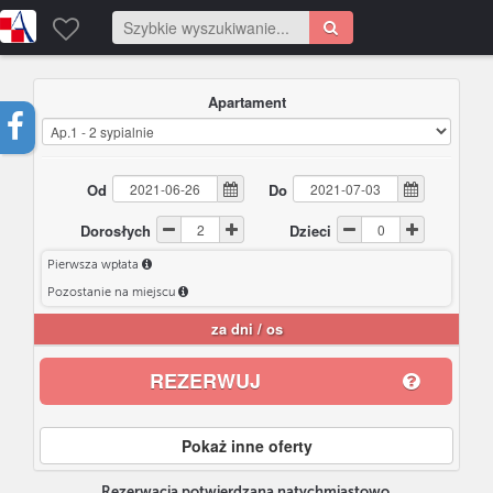
Apartament
Od
Do
Dorosłych
Dzieci
Pierwsza wpłata
Pozostanie na miejscu
za
dni /
os
REZERWUJ
Pokaż inne oferty
Rezerwacja potwierdzana natychmiastowo.