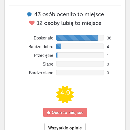
43
osób oceniło to miejsce
12
osoby lubią to miejsce
Doskonałe
38
Bardzo dobre
4
Przeciętne
1
Słabe
0
Bardzo słabe
0
4.9
Oceń to miejsce
Wszystkie opinie