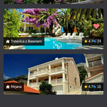
Trstenica z Basenem
4.7
24
Mirjana
4.7
10