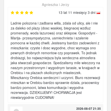
Agnieszka i Jerzy
13 lat 11 miesięcy 3 dni
Ladnie polozona i zadbana willa, zdala od ulicy, ale i nie
za daleko od plazy (dosc waskiej, biegnacej wzdluz
promenady, woda lazurowa) oraz sklepow. Gospodyni -
Marija- przesympatyczna, usmiechnieta i szalenie
pomocna w kazdej chwili. Jestesmy bardzo zadowoleni z
mieszkania: czyste i dosc wygodne, choc wymaga ono
pewnych drobnych remontow czy poprawek. To jednak
drobiazgi, bo najwazniejsza byla serdeczna atmosfera
jaka stwarzali gospodarze. Spedzalismy mile wieczory na
naszym przestronnym i wygodnym tarasie, w knajpach w
Orebicu i na plazach okolicznych miasteczek.
Mieszkancy Orebica serdeczni i uczynni. Biuro rezerwacji
mieszkan w Orebicu bardzo sprawnie dziala, pracownicy
bardzo pomocni, latwa komunikacja i wygodna
rezerwacja. DZIEKUJEMY! CHORWACJA jest
niewiarygodnie CUDOWNA!
2026-08-07 21:35