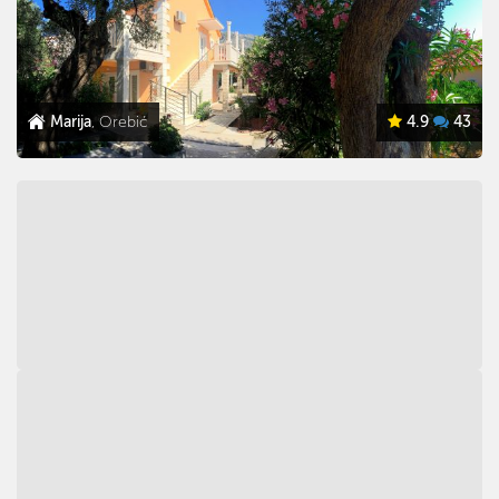
Marija
, Orebić
4.9
43