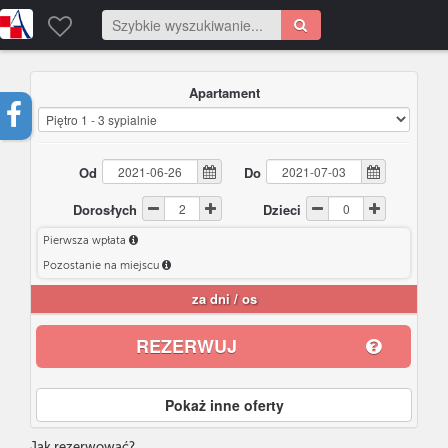
Apartament
Od
Do
Dorosłych
Dzieci
Pierwsza wpłata
Pozostanie na miejscu
za
dni /
os
REZERWUJ
Pokaż inne oferty
Jak rezerwować?