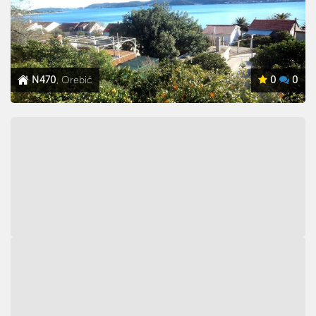
N470
, Orebić
0
0