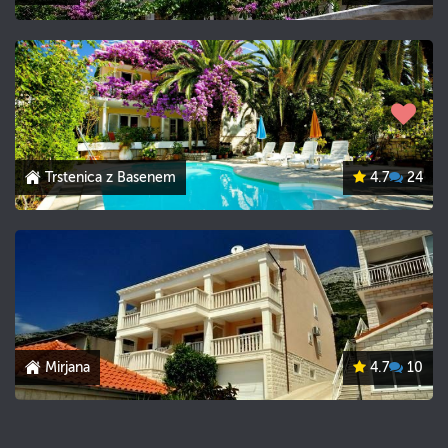
Trstenica z Basenem
4.7
24
Mirjana
4.7
10