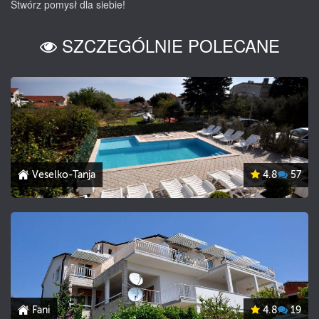
Stwórz pomysł dla siebie!
SZCZEGÓLNIE POLECANE
Veselko-Tanja
4.8
57
Fani
4.8
19