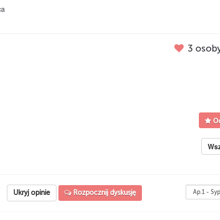
ca
3
osoby
Oc
Wsz
Ukryj opinie
Rozpocznij dyskusję