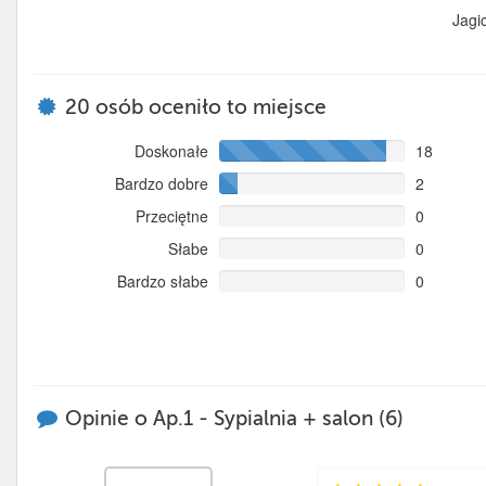
Jagi
20
osób oceniło to miejsce
Doskonałe
18
Bardzo dobre
2
Przeciętne
0
Słabe
0
Bardzo słabe
0
Opinie o Ap.1 - Sypialnia + salon (6)