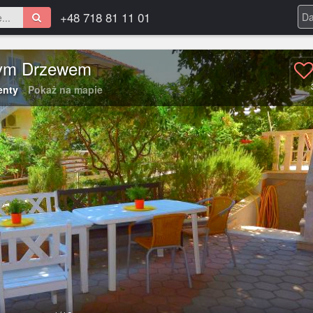
+48 718 81 11 01
rym Drzewem
enty
Pokaż na mapie