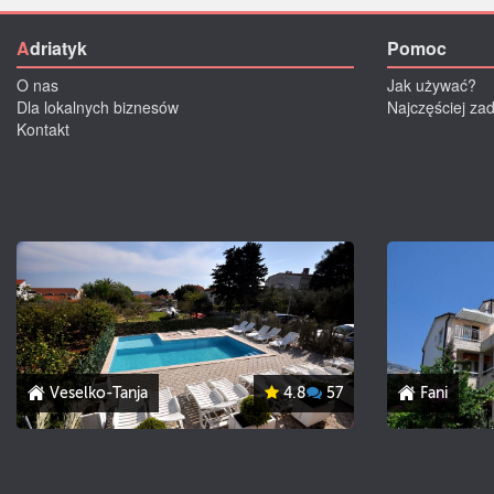
A
driatyk
Pomoc
O nas
Jak używać?
Dla lokalnych biznesów
Najczęściej za
Kontakt
Veselko-Tanja
4.8
57
Fani