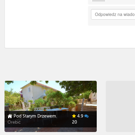
Pod Starym Drzewem
,
4.9
Orebić
20