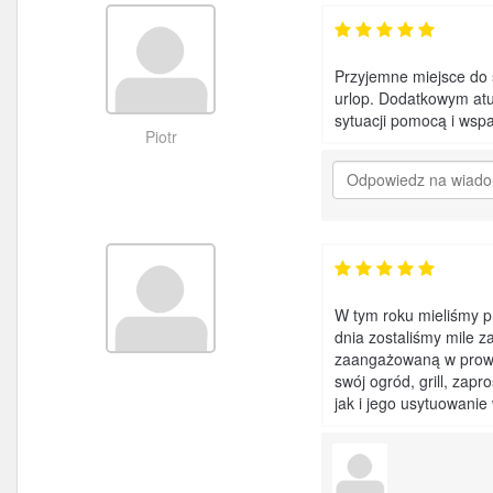
Przyjemne miejsce do 
urlop. Dodatkowym atu
sytuacji pomocą i wspa
Piotr
W tym roku mieliśmy 
dnia zostaliśmy mile z
zaangażowaną w prowa
swój ogród, grill, zap
jak i jego usytuowani