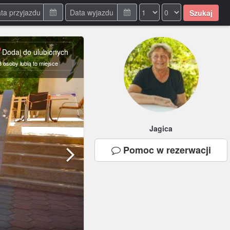
Szukaj
Dodaj do ulubionych
3
osoby lubią to miejsce
Jagica
Pomoc
w rezerwacji