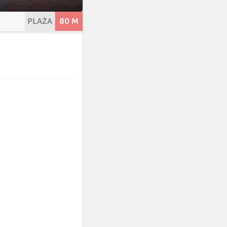
PLAŻA
80 M