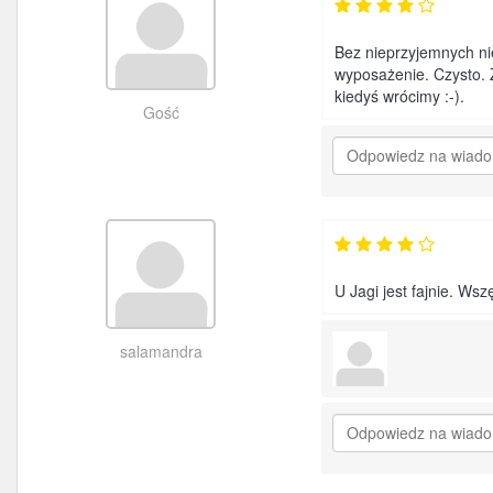
Bez nieprzyjemnych ni
wyposażenie. Czysto. 
kiedyś wrócimy :-).
Gość
U Jagi jest fajnie. Wsz
salamandra