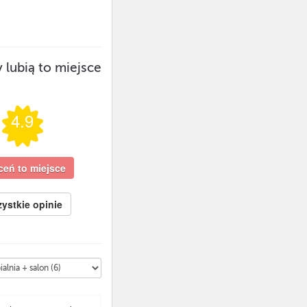
 lubią to miejsce
4.9
eń to miejsce
ystkie opinie