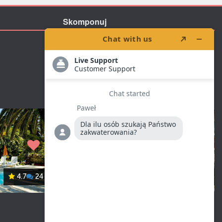
Skomponuj
Zaproponuj
4.7
24
Mirjana
4.7
10