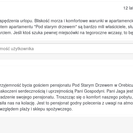
12 la
spędzenia urlopu. Bliskość morza i komfortowe warunki w apartamenc
tem apartamentu "Pod starym drzewem" są bardzo mili właściciele, sł
rciem. Jeśli ktoś szuka pewnej miejscówki na tegoroczne wczasy, to będ
przyjemność bycia gościem pensjonatu Pod Starym Drzewem w Orebicu
askoczeni serdecznością i uprzejmością Pani Gospodyni. Pani Jaga jes
dzenie swojego pensjonatu. Troszcząc się o komfort naszego pobytu,
rosiła nas na kolację. Jest to pensjonat godny polecenia z uwagi na at
e względem plaży i sklepu spożywczego.