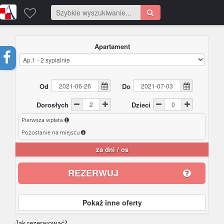
Apartament
Od
Do
Dorosłych
Dzieci
Pierwsza wpłata
Pozostanie na miejscu
za
dni /
os
REZERWUJ
Pokaż inne oferty
Jak rezerwować?