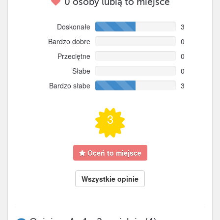
0
osoby lubią to miejsce
Doskonałe
3
Bardzo dobre
0
Przeciętne
0
Słabe
0
Bardzo słabe
3
3
Oceń to miejsce
Wszystkie opinie