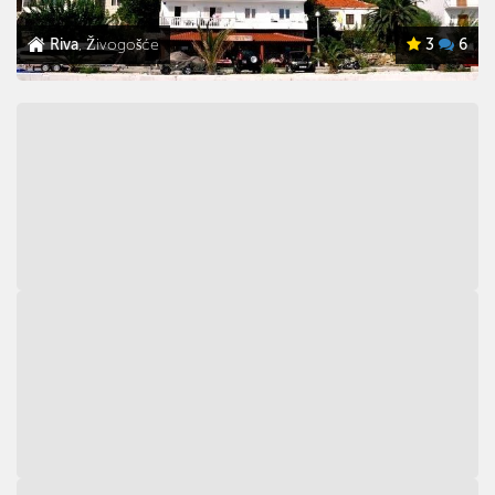
Riva
, Živogošće
3
6