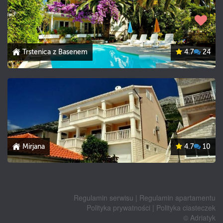
Trstenica z Basenem
4.7
24
Mirjana
4.7
10
Regulamin serwisu
|
Regulamin apartamentu
Polityka prywatności
|
Polityka ciasteczek
© Adriatyk