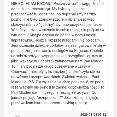
NIE POLECAM NIKOMU! Proszę zwrócić uwagę, że pod
domem jest restauracja. My byliśmy zmuszeni
przenocować tu jedną noc, bo dojechaliśmy bardzo
późno i nie było szans wieczorem nic znaleźć więc
skorzystaliśmy z "gościny", by rano odzyskać pieniądze.
W każdym razie w sezonie to sobie raczej nie pośpicie w
tym domu! Knajpa czynna do późna w nocy i niezła
imprezownia...Jeszce raz przestrzegam i nie polecam.
Jednocześnie dziękuje portalowi za zaangażowanie się w
pomoc i zorganizowanie noclegów na Peljesac. Chętnie
udzielę szerszych wyjaśnień i ze szczegółami opisze to,
jakie wakacje w Chorwacji zafundował nam Pan Mladen.
To miały być nasze długo oczekiwane wczasy w
Chorwacji ( niestety tylko tydzień ), a skończyło się na
nerwówce i przeprowadzkach. Świetne wakacje, Pani
Mladenie. P.S. Dla wyjaśnienia chcę podkreślić, że portal
rezerwacyjny nie ponosi tu żadnej odpowiedzialności! To
Pan Mladen dał ...., czego, z resztą nie ukrywał. Co mi
jednak po jego "przepraszam"? Jeszcze raz dziękuję
pracownikom biura za pomoc i szybką reakcję
2026-08-08 07:12