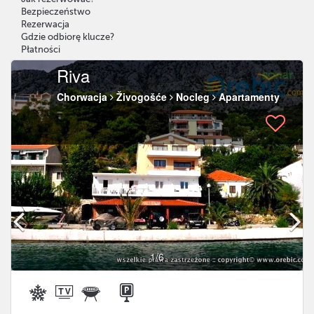
Bezpieczeństwo
Rezerwacja
Gdzie odbiorę klucze?
Płatności
Riva
Chorwacja
Živogošće
Nocleg
Apartamenty
1
/6