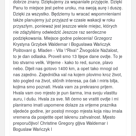
dobrze znany. Dziękujemy za wspaniałe przyjęcie. Dzięki
Panu to miejsce jest pełne uroku, ma swoją aurę i duszę.
Dzięki za wszystko. Będziemy tu wracać wspomnieniami
także planujemy już przyjazd w czasie wakacji w roku
przyszłym, ponieważ jest jeszcze wiele miejsc, których
nie zdążyliśmy odwiedzić Jeszcze raz serdeczne
podziękowania. Miejsce godne polecenia! Grzegorz
Krystyna Grzybek Waldemar i Bogusława Wańczyk
Poštovani g. Mladen - Vila \"Riva\" Živogošće Nažalost,
to je dan odlaska. Proveli smo 13 lijepe dane ovdje. To je
bio stvarno velik. Vrijeme - kako to red, sunce, plavo
nebo. Dijeli nas gotovo 1400 km, a opet tako mnogi od
nas zajedno. Zajednička val na kojem plovimo kroz život,
isto pogled na život, sličnih interesa, pa čak i miris bilja,
kojima smo poznati. Hvala vam za prekrasno prijem.
Hvala vam ovo mjesto je pun šarma, ima svoju vlastitu
auru, i dušu. Hvala za sve. Mi ćemo se vratiti ovdje i mi
planiramo imati uspomene dolaze za vrijeme praznika
sljedeće godine, jer postoji mnogo mjesta koja nisu imala
vremena da posjetite opet iskrenu zahvalnost. Mjesto
preporučljivo! Christine Gregory gljiva Waldemar i
Boguslaw Wańczyk l