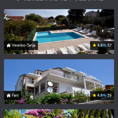
Veselko-Tanja
4.8
57
Fani
4.8
19