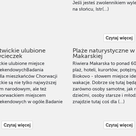
Jeśli jesteś zwolennikiem wyl
na słońcu, Istr(...)
Czytaj więcej
itwickie ulubione
Plaże naturystyczne w
ycieczek
Makarskiej
ickie ulubione miejsce
Riwiera Makarska to ponad 6
eekendowychBadania
plaż, hoteli, kurortów, potęż
 dla mieszkańców Chorwacji
Biokovo - słowem miejsce ide
ckie są nie tylko najwyższej
wakacje. Dobrze się tutaj będ
em narodowym, ale też
zarówno osoby samotne, jak r
horwackiem miejscem
dziećmi, osoby starsze i młod
ekendowych w ogóle.Badanie
znajdzie tutaj coś dla (...)
Czytaj więcej
Czytaj więcej