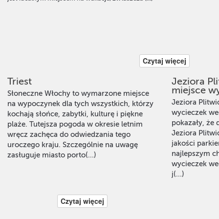
Czytaj więcej
Triest
Jeziora Pl
miejsce w
Słoneczne Włochy to wymarzone miejsce
Jeziora Plitw
na wypoczynek dla tych wszystkich, którzy
wycieczek w
kochają słońce, zabytki, kulturę i piękne
pokazały, że
plaże. Tutejsza pogoda w okresie letnim
Jeziora Plitwi
wręcz zachęca do odwiedzania tego
jakości parki
uroczego kraju. Szczególnie na uwagę
najlepszym c
zasługuje miasto porto(...)
wycieczek we
j(...)
Czytaj więcej