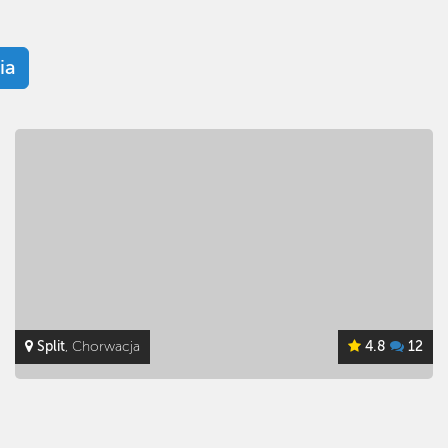
ia
Perna
, Chorwacja
4.2
5