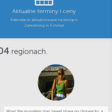
Aktualne terminy i ceny
Kalendarze aktualizowane na bieżąco
Zarezerwuj w 5 minut
04
regionach.
Wow! Nie musiałem znać nawet słowa po chorwacku, a