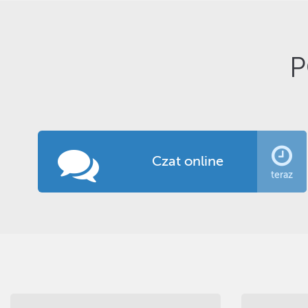
P
Czat online
teraz