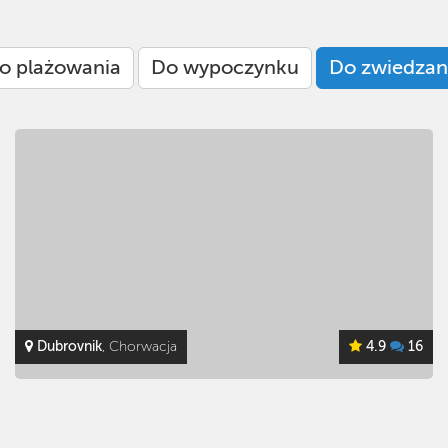
o plażowania
Do wypoczynku
Do zwiedzan
Trpanj
, Chorwacja
4.1
7