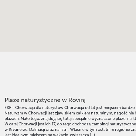
Plaże naturystyczne w Rovinj
FKK - Chorwacja dla naturystów Chorwacja od lat jest miejscem bardz
Naturyzm w Chorwacji jest zjawiskiem całkiem naturalnym, nagość nie 
plażach. Mało tego, znajdują się tutaj specjalnie wyznaczone plaże, na k
W całej Chorwacji jest ich 17, do tego dochodzą campingi naturystyczne, 
w Krvanerze, Dalmacji oraz na Istrii. Właśnie w tym ostatnim regionie zn
jest idealnym miejscem na wakacje, zwłaszcza (...)