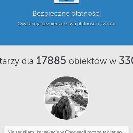
Bezpieczne płatności
Gwarancja bezpieczeństwa płatności i zwrotu
17885
33
arzy dla
obiektów w
Nie sądziłam, że wakacje w Chorwacji mozna tak łatwo