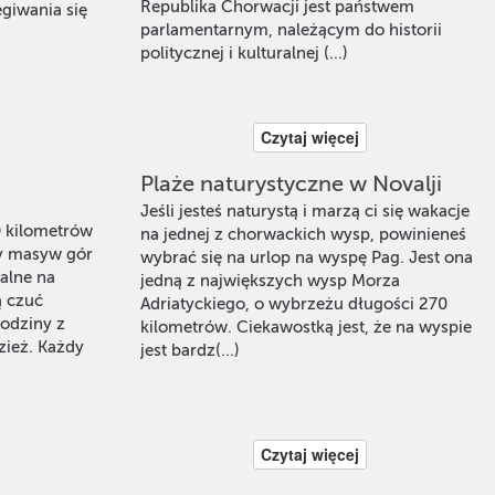
Republika Chorwacji jest państwem
egiwania się
parlamentarnym, należącym do historii
politycznej i kulturalnej (...)
Czytaj więcej
Plaże naturystyczne w Novalji
Jeśli jesteś naturystą i marzą ci się wakacje
0 kilometrów
na jednej z chorwackich wysp, powinieneś
ny masyw gór
wybrać się na urlop na wyspę Pag. Jest ona
alne na
jedną z największych wysp Morza
ą czuć
Adriatyckiego, o wybrzeżu długości 270
odziny z
kilometrów. Ciekawostką jest, że na wyspie
zież. Każdy
jest bardz(...)
Czytaj więcej