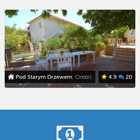
na molo
, Orebić
5
2