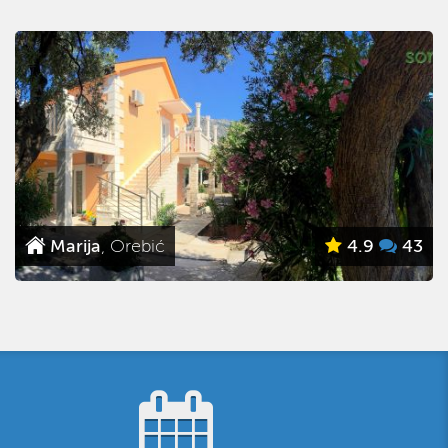
Lazurowa
, Orebić
5
1