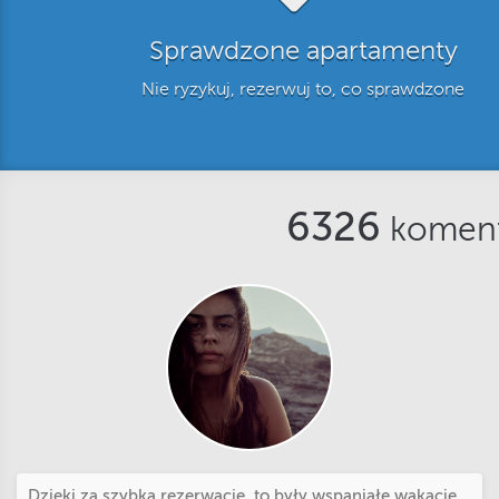
Sprawdzone apartamenty
Nie ryzykuj, rezerwuj to, co sprawdzone
6326
koment
Dzięki za szybką rezerwację, to były wspaniałe wakacje,