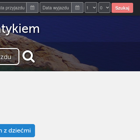
Szukaj
atykiem
n z dziećmi