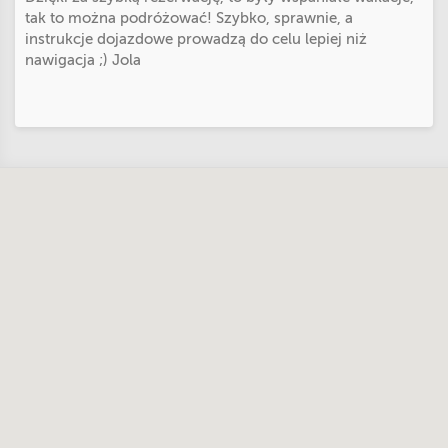
tak to można podróżować! Szybko, sprawnie, a
instrukcje dojazdowe prowadzą do celu lepiej niż
nawigacja ;) Jola