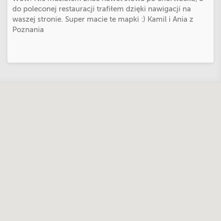
do poleconej restauracji trafiłem dzięki nawigacji na
waszej stronie. Super macie te mapki :) Kamil i Ania z
Poznania