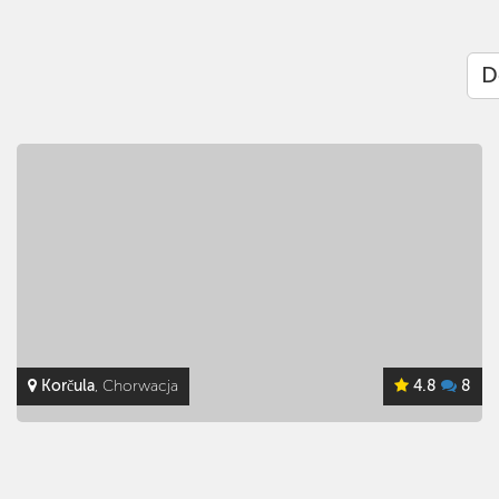
D
Rovinj
, Chorwacja
4.8
25