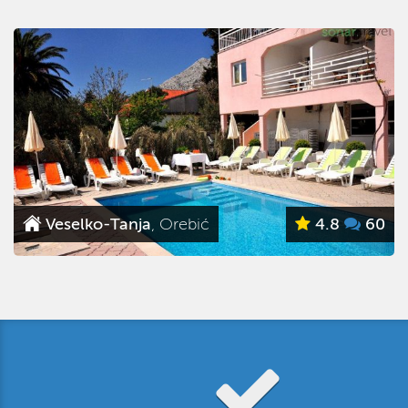
Jerry
, Orebić
5
9